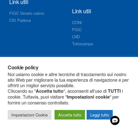
Link utili
Link utili
FIGC Veneto calcio
CSI Padova
CONI
FIGC
LND
Tuttocampo
Info
Cookie policy
Noi usiamo cookie e altre tecniche di tracciamento sul nostro
Documenti segreteria
sito Web per migliorare la tua esperienza di navigazione e per
Cookie policy
offrirti un miglior servizio possibile.
Cliccando su "
", acconsenti all'uso di
i
Privacy policy
Accetta tutto
TUTTI
cookie. Tuttavia, puoi visitare "
" per
Impostazioni cookie
G.P.D.P.
fornire un consenso controllato.
Impostazioni Cookie
Accetta tutto
Leggi tutto
Associazione Sportiva Dilettantistica
Calcio
Armistizio Esedra Don Bosco
© 2022 All Rights
Reserved