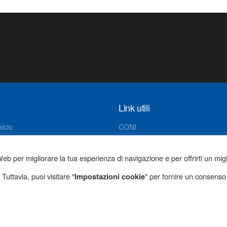
Link utili
lcio
CONI
FIGC
LND
eb per migliorare la tua esperienza di navigazione e per offrirti un migl
Tuttocampo
 Tuttavia, puoi visitare "
" per fornire un consenso
Impostazioni cookie
Dilettantistica
Calcio Armistizio Esedra Don Bosco
© 202
ia 2/A – 35142 Padova | P.IVA 04980730289 | C.F. 922
Registrazione CONI – 276039 | Matricola FIGC – 945231