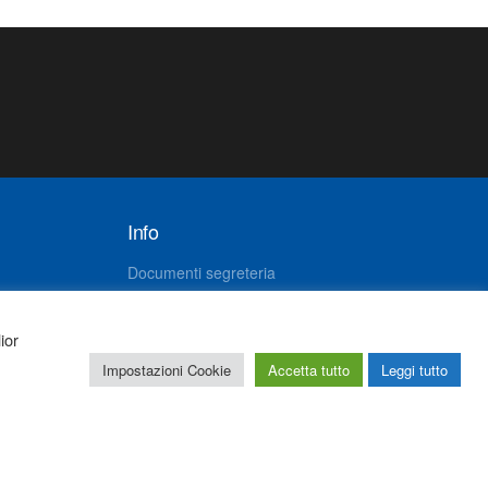
Info
Documenti segreteria
Cookie policy
Privacy policy
ior
G.P.D.P.
Impostazioni Cookie
Accetta tutto
Leggi tutto
2 All Rights Reserved
78860280