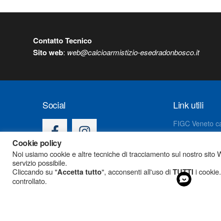
Contatto Tecnico
S
ito web
:
web@calcioarmistizio-esedradonbosco.it
Social
Link utili
FIGC Veneto ca
CSI Padova
Cookie policy
Noi usiamo cookie e altre tecniche di tracciamento sul nostro sito W
servizio possibile.
Cliccando su "
", acconsenti all'uso di
i cookie.
Accetta tutto
TUTTI
controllato.
Associazione Sportiva 
Via Adr