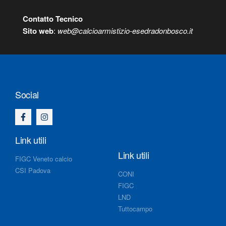
Contatto Tecnico
S
ito web
:
web@calcioarmistizio-esedradonbosco.it
Social
Link utili
Link utili
FIGC Veneto calcio
CSI Padova
CONI
FIGC
LND
Tuttocampo