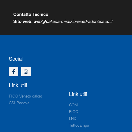
Contatto Tecnico
S
ito web
:
web@calcioarmistizio-esedradonbosco.it
Social
Link utili
Link utili
FIGC Veneto calcio
CSI Padova
CONI
FIGC
LND
Tuttocampo