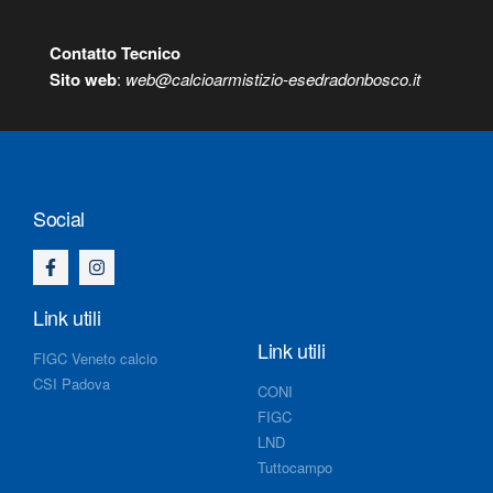
Contatto Tecnico
S
ito web
:
web@calcioarmistizio-esedradonbosco.it
Social
Link utili
Link utili
FIGC Veneto calcio
CSI Padova
CONI
FIGC
LND
Tuttocampo