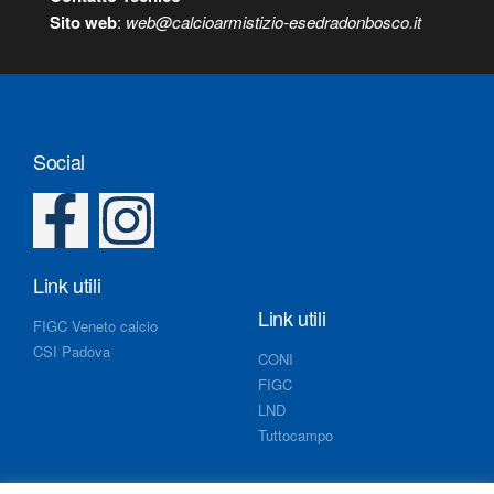
S
ito web
:
web@calcioarmistizio-esedradonbosco.it
Social
Link utili
Link utili
FIGC Veneto calcio
CSI Padova
CONI
FIGC
LND
Tuttocampo