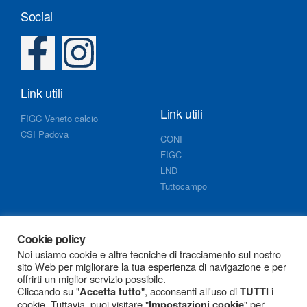
Social
Link utili
Link utili
FIGC Veneto calcio
CSI Padova
CONI
FIGC
LND
Tuttocampo
Info
Cookie policy
Noi usiamo cookie e altre tecniche di tracciamento sul nostro
Documenti segreteria
sito Web per migliorare la tua esperienza di navigazione e per
Cookie policy
offrirti un miglior servizio possibile.
Privacy policy
Cliccando su "
", acconsenti all'uso di
i
Accetta tutto
TUTTI
cookie. Tuttavia, puoi visitare "
" per
Impostazioni cookie
G.P.D.P.