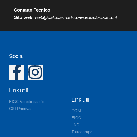
Contatto Tecnico
S
ito web
:
web@calcioarmistizio-esedradonbosco.it
Social
Link utili
Link utili
FIGC Veneto calcio
CSI Padova
CONI
FIGC
LND
Tuttocampo