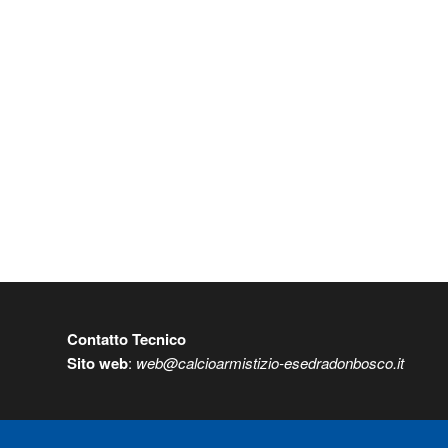
Contatto Tecnico
S
ito web
:
web@calcioarmistizio-esedradonbosco.it