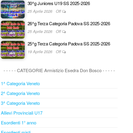
30^g Juniores U19 SS 2025-2026
25 Aprile 2026
Off
26^g Terza Categoria Padova SS 2025-2026
25 Aprile 2026
Off
25^g Terza Categoria Padova SS 2025-2026
19 Aprile 2026
Off
- - - - - CATEGORIE Armistizio Esedra Don Bosco - - - - -
1^ Categoria Veneto
2^ Categoria Veneto
3^ Categoria Veneto
Allievi Provinciali U17
Esordienti 1° anno
Esordienti misti