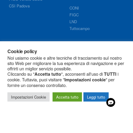
CSI Padova
CONI
FIGC
LND
Tuttocampo
Info
Cookie policy
Noi usiamo cookie e altre tecniche di tracciamento sul nostro
Documenti segreteria
sito Web per migliorare la tua esperienza di navigazione e per
Cookie policy
offrirti un miglior servizio possibile.
Privacy policy
Cliccando su "
", acconsenti all'uso di
i
Accetta tutto
TUTTI
cookie. Tuttavia, puoi visitare "
" per
Impostazioni cookie
G.P.D.P.
fornire un consenso controllato.
Impostazioni Cookie
Accetta tutto
Leggi tutto
Associazione Sportiva Dilettantistica
Calcio
Armistizio Esedra Don Bosco
© 2022 All Rights
Reserved
Via Adria 2/A – 35142 Padova | P.IVA
04980730289 | C.F. 92278860280