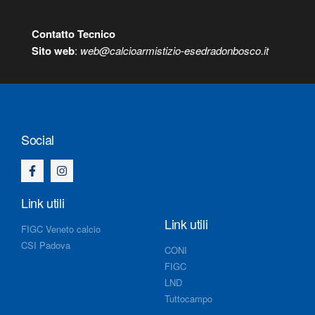
Contatto Tecnico
S
ito web
:
web@calcioarmistizio-esedradonbosco.it
Social
Link utili
Link utili
FIGC Veneto calcio
CSI Padova
CONI
FIGC
LND
Tuttocampo